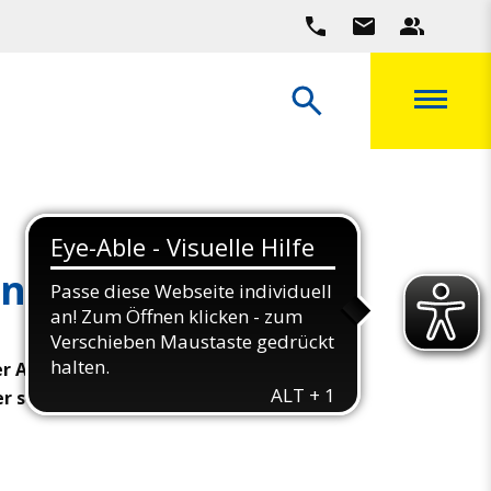
nneberg-Schule
er ASC Junior Clubs. Auch unserer
r statt.