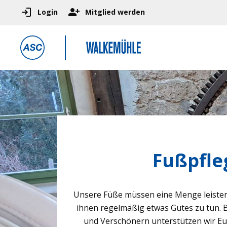
Login
Mitglied werden
Fußpfle
Unsere Füße müs­sen eine Menge leis­ten, 
ihnen regel­mä­ßig etwas Gutes zu tun. B
und Ver­schö­nern unter­stüt­zen wir Euc