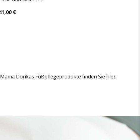
41,00 €
Mama Don­kas Fuß­pfle­ge­pro­dukte fin­den Sie
hier
.