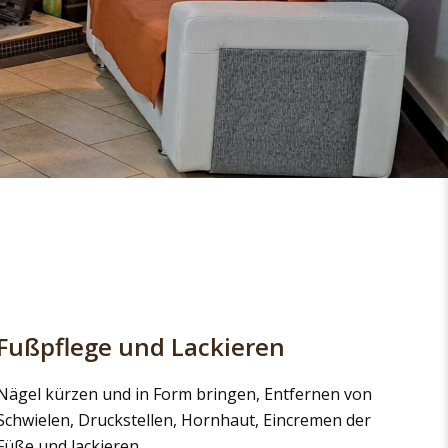
Fußpflege und Lackieren
Nägel kür­zen und in Form brin­gen, Ent­fer­nen von
Schwie­len, Druck­stel­len, Horn­haut, Ein­cre­men der
Füße und lackie­ren.