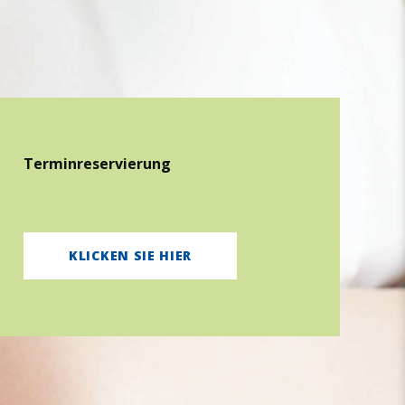
Ter­min­re­ser­vie­rung
KLICKEN SIE HIER