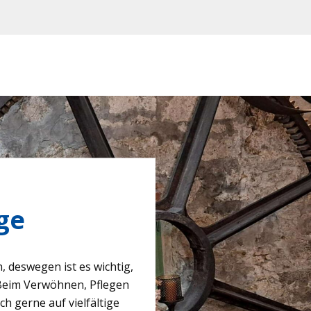
ge
des­we­gen ist es wich­tig,
eim Ver­wöh­nen, Pfle­gen
h gerne auf viel­fäl­tige