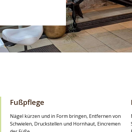
Fußpflege
Nägel kür­zen und in Form brin­gen, Ent­fer­nen von
Schwie­len, Druck­stel­len und Horn­haut, Ein­cre­men
der Füße.