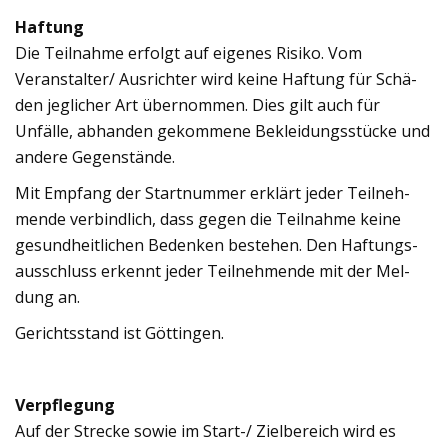
Haf­tung
Die Teil­nahme erfolgt auf eige­nes Risiko. Vom
Veranstalter/ Aus­rich­ter wird keine Haf­tung für Schä­
den jeg­li­cher Art über­nom­men. Dies gilt auch für
Unfälle, abhan­den gekom­mene Beklei­dungs­stü­cke und
andere Gegen­stände.
Mit Emp­fang der Start­num­mer erklärt jeder Teil­neh­
mende ver­bind­lich, dass gegen die Teil­nahme keine
gesund­heit­li­chen Beden­ken bestehen. Den Haf­tungs­
aus­schluss erkennt jeder Teil­neh­mende mit der Mel­
dung an.
Gerichts­stand ist Göt­tin­gen.
Ver­pfle­gung
Auf der Stre­cke sowie im Start-/ Ziel­be­reich wird es