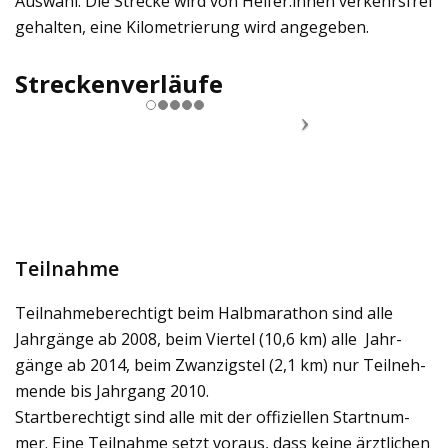
Aus­wahl. Die Stre­cke wird von Helfer:innen ver­kehrs­frei
gehal­ten, eine Kilo­me­trie­rung wird ange­ge­ben.
Streckenverläufe
Teilnahme
Teil­nah­me­be­rech­tigt beim Halb­ma­ra­thon sind alle
Jahr­gänge ab 2008, beim Vier­tel (10,6 km) alle Jahr­
gänge ab 2014, beim Zwan­zigs­tel (2,1 km) nur Teil­neh­
mende bis Jahr­gang 2010.
Start­be­rech­tigt sind alle mit der offi­zi­el­len Start­num­
mer. Eine Teil­nahme setzt vor­aus, dass keine ärzt­li­chen