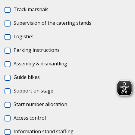
Track mar­shals
Super­vi­sion of the cate­ring stands
Logi­stics
Par­king ins­truc­tions
Assem­bly & dis­mant­ling
Guide bikes
Sup­port on stage
Start num­ber allo­ca­tion
Access con­trol
Infor­ma­tion stand staf­fing