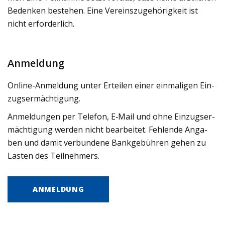
Beden­ken bestehen. Eine Ver­eins­zu­ge­hö­rig­keit ist
nicht erfor­der­lich.
Anmeldung
Online-Anmel­dung unter Ertei­len einer ein­ma­li­gen Ein­
zugs­er­mäch­ti­gung.
Anmel­dun­gen per Tele­fon, E‑Mail und ohne Ein­zugs­er­
mäch­ti­gung wer­den nicht bear­bei­tet. Feh­lende Anga­
ben und damit ver­bun­dene Bank­ge­büh­ren gehen zu
Las­ten des Teil­neh­mers.
ANMELDUNG