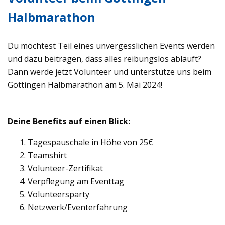
Halbmarathon
Du möch­test Teil eines unver­gess­li­chen Events wer­den
und dazu bei­tra­gen, dass alles rei­bungs­los abläuft?
Dann werde jetzt Vol­un­teer und unter­stütze uns beim
Göt­tin­gen Halb­ma­ra­thon am 5. Mai 2024!
Deine Bene­fits auf einen Blick:
Tages­pau­schale in Höhe von 25€
Team­shirt
Vol­un­teer-Zer­ti­fi­kat
Ver­pfle­gung am Event­tag
Vol­un­teers­party
Netzwerk/Eventerfahrung