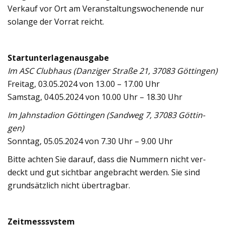
Ver­kauf vor Ort am Ver­an­stal­tungs­wo­chen­ende nur
solange der Vor­rat reicht.
Start­un­ter­la­gen­aus­gabe
Im ASC Club­haus (Dan­zi­ger Straße 21, 37083 Göt­tin­gen)
Frei­tag, 03.05.2024 von 13.00 – 17.00 Uhr
Sams­tag, 04.05.2024 von 10.00 Uhr – 18.30 Uhr
Im Jahn­sta­dion Göt­tin­gen (Sand­weg 7, 37083 Göt­tin­
gen)
Sonn­tag, 05.05.2024 von 7.30 Uhr – 9.00 Uhr
Bitte ach­ten Sie dar­auf, dass die Num­mern nicht ver­
deckt und gut sicht­bar ange­bracht wer­den. Sie sind
grund­sätz­lich nicht über­trag­bar.
Zeit­mess­sys­tem