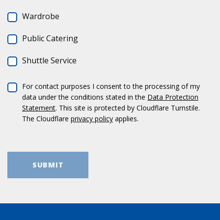
Ward­robe
Public Cate­ring
Shut­tle Ser­vice
For cont­act pur­po­ses I con­sent to the pro­ces­sing of my
data under the con­di­ti­ons sta­ted in the
Data Pro­tec­tion
State­ment
. This site is pro­tec­ted by Cloud­flare Turn­stile.
The Cloud­flare
pri­vacy policy
applies.