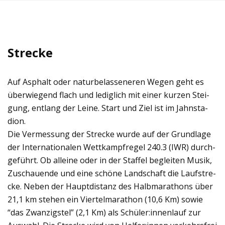
Strecke
Auf Asphalt oder natur­be­las­se­ne­ren Wegen geht es
über­wie­gend flach und ledig­lich mit einer kur­zen Stei­
gung, ent­lang der Leine. Start und Ziel ist im Jahn­sta­
dion.
Die Ver­mes­sung der Stre­cke wurde auf der Grund­lage
der Inter­na­tio­na­len Wett­kampf­re­gel 240.3 (IWR) durch­
ge­führt. Ob alleine oder in der Staf­fel beglei­ten Musik,
Zuschau­ende und eine schöne Land­schaft die Lauf­stre­
cke. Neben der Haupt­di­stanz des Halb­ma­ra­thons über
21,1 km ste­hen ein Vier­tel­ma­ra­thon (10,6 Km) sowie
“das Zwan­zigs­tel” (2,1 Km) als Schüler:innenlauf zur