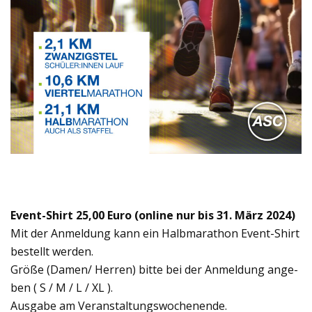
Event-Shirt 25,00 Euro (online nur bis 31. März 2024)
Mit der Anmel­dung kann ein Halb­ma­ra­thon Event-Shirt
bestellt wer­den.
Größe (Damen/ Her­ren) bitte bei der Anmel­dung ange­
ben ( S / M / L / XL ).
Aus­gabe am Ver­an­stal­tungs­wo­chen­ende.