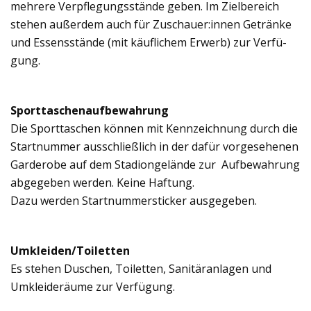
meh­rere Ver­pfle­gungs­stände geben. Im Ziel­be­reich
ste­hen außer­dem auch für Zuschauer:innen Getränke
und Essens­stände (mit käuf­li­chem Erwerb) zur Ver­fü­
gung.
Sport­ta­schen­auf­be­wah­rung
Die Sport­ta­schen kön­nen mit Kenn­zeich­nung durch die
Start­num­mer aus­schließ­lich in der dafür vor­ge­se­he­nen
Gar­de­robe auf dem Sta­di­on­ge­lände zur Auf­be­wah­rung
abge­ge­ben wer­den. Keine Haf­tung.
Dazu wer­den Start­num­mer­sti­cker aus­ge­ge­ben.
Umkleiden/Toiletten
Es ste­hen Duschen, Toi­let­ten, Sani­tär­an­la­gen und
Umklei­de­räume zur Ver­fü­gung.