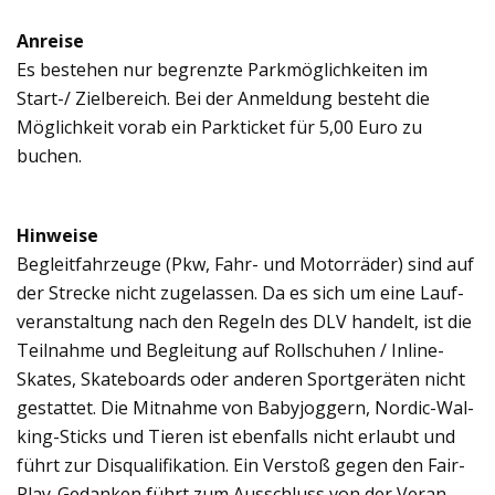
Anreise
Es bestehen nur begrenzte Park­mög­lich­kei­ten im
Start-/ Ziel­be­reich. Bei der Anmel­dung besteht die
Mög­lich­keit vorab ein Park­ti­cket für 5,00 Euro zu
buchen.
Hin­weise
Begleit­fahr­zeuge (Pkw, Fahr- und Motor­rä­der) sind auf
der Stre­cke nicht zuge­las­sen. Da es sich um eine Lauf­
ver­an­stal­tung nach den Regeln des DLV han­delt, ist die
Teil­nahme und Beglei­tung auf Roll­schu­hen / Inline-
Skates, Skate­boards oder ande­ren Sport­ge­rä­ten nicht
gestat­tet. Die Mit­nahme von Baby­jog­gern, Nor­dic-Wal­
king-Sticks und Tie­ren ist eben­falls nicht erlaubt und
führt zur Dis­qua­li­fi­ka­tion. Ein Ver­stoß gegen den Fair-
Play-Gedan­ken führt zum Aus­schluss von der Ver­an­