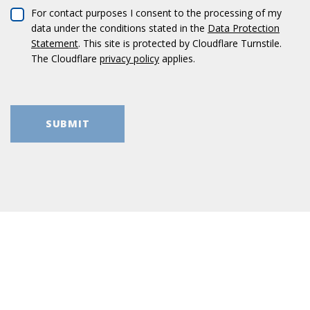
For cont­act pur­po­ses I con­sent to the pro­ces­sing of my
data under the con­di­ti­ons sta­ted in the
Data Pro­tec­tion
State­ment
. This site is pro­tec­ted by Cloud­flare Turn­stile.
The Cloud­flare
pri­vacy policy
applies.