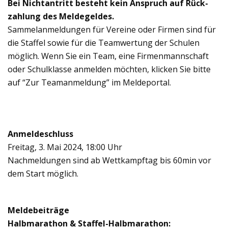
Bei Nicht­an­tritt besteht kein Anspruch auf Rück­
zah­lung des Mel­de­gel­des.
Sam­mel­an­mel­dun­gen für Ver­eine oder Fir­men sind für
die Staf­fel sowie für die Team­wer­tung der Schu­len
mög­lich. Wenn Sie ein Team, eine Fir­men­mann­schaft
oder Schul­klasse anmel­den möch­ten, kli­cken Sie bitte
auf “Zur Teaman­mel­dung” im Mel­de­por­tal.
Anmel­de­schluss
Frei­tag, 3. Mai 2024, 18:00 Uhr
Nach­mel­dun­gen sind ab Wett­kampf­tag bis 60min vor
dem Start mög­lich.
Mel­de­bei­träge
Halb­ma­ra­thon & Staf­fel-Halb­ma­ra­thon: