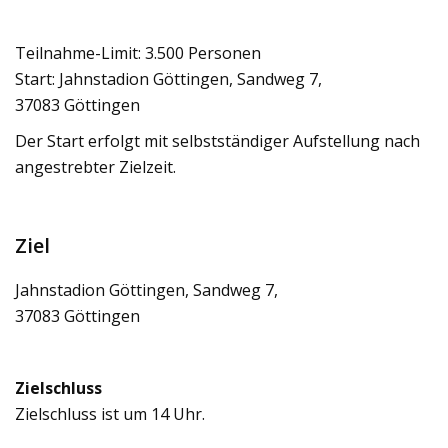
Teil­nahme-Limit: 3.500 Per­so­nen
Start: Jahn­sta­dion Göt­tin­gen, Sand­weg 7,
37083 Göt­tin­gen
Der Start erfolgt mit selbst­stän­di­ger Auf­stel­lung nach
ange­streb­ter Ziel­zeit.
Ziel
Jahn­sta­dion Göt­tin­gen, Sand­weg 7,
37083 Göt­tin­gen
Ziel­schluss
Ziel­schluss ist um 14 Uhr.