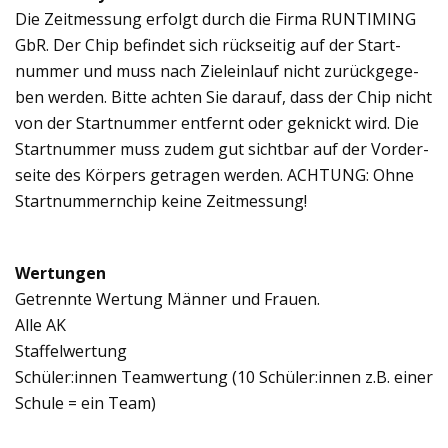
Die Zeit­mes­sung erfolgt durch die Firma RUNTIMING
GbR. Der Chip befin­det sich rück­sei­tig auf der Start­
num­mer und muss nach Ziel­ein­lauf nicht zurück­ge­ge­
ben wer­den. Bitte ach­ten Sie dar­auf, dass der Chip nicht
von der Start­num­mer ent­fernt oder geknickt wird. Die
Start­num­mer muss zudem gut sicht­bar auf der Vor­der­
seite des Kör­pers getra­gen wer­den. ACHTUNG: Ohne
Start­num­mern­chip keine Zeit­mes­sung!
Wer­tun­gen
Getrennte Wer­tung Män­ner und Frauen.
Alle AK
Staf­fel­wer­tung
Schüler:innen Team­wer­tung (10 Schüler:innen z.B. einer
Schule = ein Team)