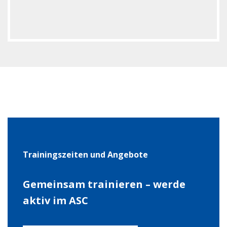
Trai­nings­zei­ten und Ange­bote
Gemein­sam trai­nie­ren – werde
aktiv im ASC