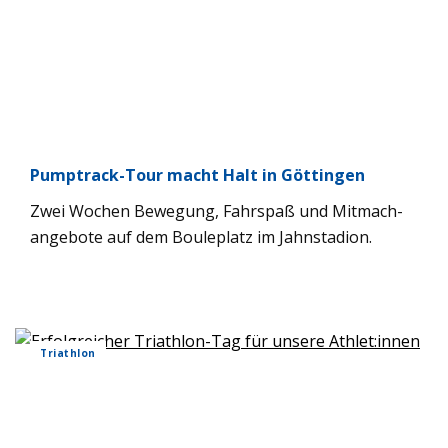
Pump­track-Tour macht Halt in Göt­tin­gen
Zwei Wochen Bewe­gung, Fahr­spaß und Mit­ma­ch­
an­ge­bote auf dem Boule­platz im Jahn­sta­dion.
Tri­ath­lon