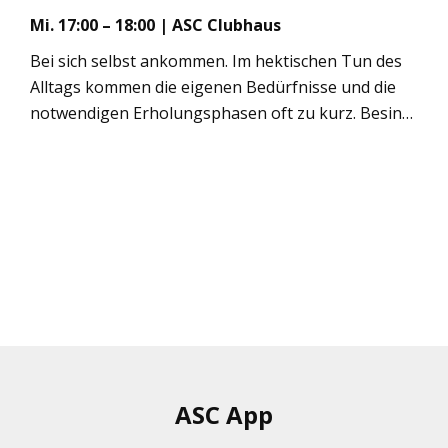
Mi. 17:00 – 18:00 | ASC Club­haus
Bei sich selbst ankom­men. Im hek­ti­schen Tun des
All­tags kom­men die eige­nen Bedürf­nisse und die
not­wen­di­gen Erho­lungs­pha­sen oft zu kurz. Besin­
nung auf das Wesent­li­che, bei sich selbst ankom­
men, ein­fach sein – die­ser Kurs unter­stützt dabei!
Span­nung und Ent­span­nung als Gegen­pole erle­
ben, den eige­nen Kör­per bewuss­ter wahr­neh­men –
dies ist eine wert­volle Erfah­rung und kann Ent­las­
tung für den All­tag bedeu­ten. Unter Ein­satz ver­
schie­de­ner Atem­übun­gen, ent­span­nen­den Bewe­
gungs­ele­men­ten und klei­nen medi­ta­ti­ven Ein­hei­ten
rücken Sor­gen und Stress für einen Moment in den
Hin­ter­grund. Kleine, bewusste Aus­zei­ten machen
den Unter­schied!
ASC App