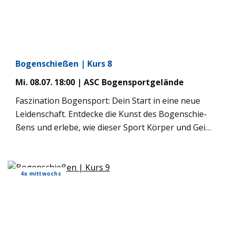
Bogen­schie­ßen | Kurs 8
Mi. 08.07. 18:00 | ASC Bogen­sport­ge­lände
Fas­zi­na­tion Bogen­sport: Dein Start in eine neue
Lei­den­schaft. Ent­de­cke die Kunst des Bogen­schie­
ßens und erlebe, wie die­ser Sport Kör­per und Geist
in Ein­klang bringt. Unsere Anfän­ger­kurse rich­ten
sich an alle Inter­es­sier­ten ab 9 Jah­ren – egal ob
Ein­zel­per­son, Paare oder Fami­lien, die den Bogen­
4x mitt­wochs
sport ernst­haft ken­nen­ler­nen möch­ten. In einer
pro­fes­sio­nel­len und siche­ren Umge­bung ver­mit­
teln wir dir nicht nur die Freude am Tref­fen, son­
dern auch die men­tale Stärke, Ruhe und Kon­zen­tra­