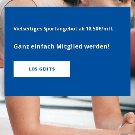
Viel­sei­ti­ges Sport­an­ge­bot ab 18,50€/mtl.
Ganz ein­fach Mit­glied wer­den!
LOS GEHTS