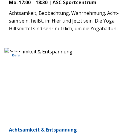
Mo. 17:00 – 18:30 | ASC Sport­cen­trum
Acht­sam­keit, Beob­ach­tung, Wahr­neh­mung. Acht­
sam sein, heißt, im Hier und Jetzt sein. Die Yoga
Hilfs­mit­tel sind sehr nütz­lich, um die Yoga­hal­tun­
gen (Asa­nas) indi­vi­du­ell erle­ben zu kön­nen. Sie
ermög­li­chen, bewusst und acht­sam in jede Bewe­
gung hin­zu­spü­ren, um sich zu erken­nen. Dem Kör­
Kurs
per Unter­stüt­zung zu geben für Auf­rich­tung, Klar­
heit und mühe­lo­ses Ver­wei­len in den Asa­nas, ist
etwas sehr Wich­ti­ges. “Die Asa­nas sind für die Men­
schen gedacht und nicht die Men­schen für die Asa­
nas.”
Acht­sam­keit & Ent­span­nung