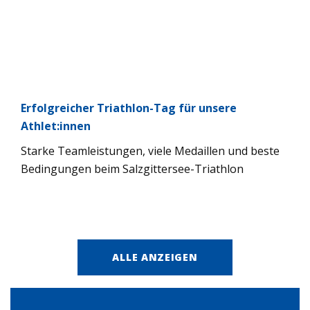
Erfolg­rei­cher Tri­ath­lon-Tag für unsere
Athlet:innen
Starke Team­leis­tun­gen, viele Medail­len und beste
Bedin­gun­gen beim Salz­git­ter­see-Tri­ath­lon
ALLE ANZEIGEN