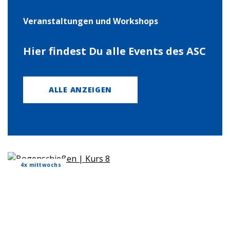
Ver­an­stal­tun­gen und Work­shops
Hier fin­dest Du alle Events des ASC
ALLE ANZEIGEN
4x mitt­wochs