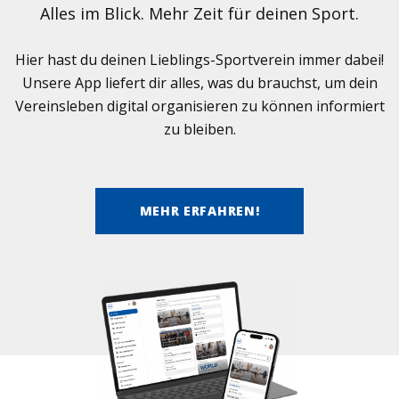
Alles im Blick. Mehr Zeit für dei­nen Sport.
Hier hast du dei­nen Lieb­lings-Sport­ver­ein immer dabei!
Unsere App lie­fert dir alles, was du brauchst, um dein
Ver­eins­le­ben digi­tal orga­ni­sie­ren zu kön­nen infor­miert
zu blei­ben.
MEHR ERFAHREN!