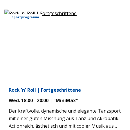
wird. Ob auf schnelle oder langsame Musik getanzt,
vermittelt der Boogie-Woogie einen Ausdruck von
Sportprogramm
Lebensfreude, Gefühl und Lebendigkeit. Wir
erarbeiten gemeinsam neue Tanzfiguren. Dabei
werden Konzentration, Koordination, Fitness und
jede Menge Spaß und Geselligkeit miteinander
kombiniert. Bestehen bereits Grundkenntnisse,
können Sie jederzeit dazukommen. Für
interessierte Anfänger wird jedes Jahr ein
Einstiegsworkshop (freitags von 17:30-18:30) mit 4
Einheiten angeboten.
Rock 'n' Roll | Fortgeschrittene
Wed. 18:00 - 20:00 | "MiniMax"
Der kraftvolle, dynamische und elegante Tanzsport
mit einer guten Mischung aus Tanz und Akrobatik.
Actionreich, ästhetisch und mit cooler Musik aus