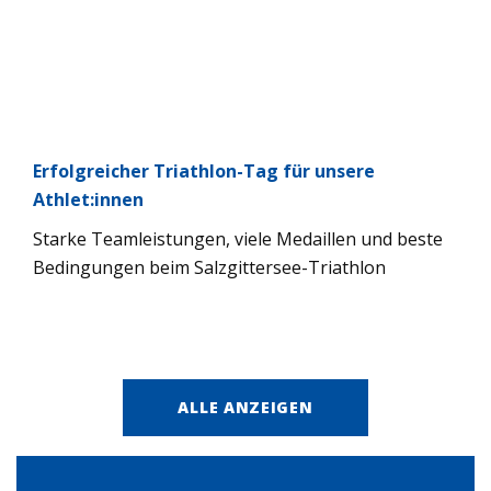
Erfolg­rei­cher Tri­ath­lon-Tag für unsere
Athlet:innen
Starke Team­leis­tun­gen, viele Medail­len und beste
Bedin­gun­gen beim Salz­git­ter­see-Tri­ath­lon
ALLE ANZEIGEN