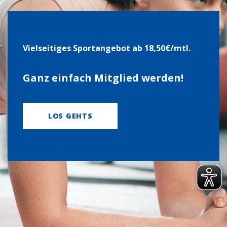
Viel­sei­ti­ges Sport­an­ge­bot ab 18,50€/mtl.
Ganz ein­fach Mit­glied wer­den!
LOS GEHTS