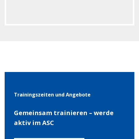
Trai­nings­zei­ten und Ange­bote
Gemein­sam trai­nie­ren – werde
aktiv im ASC