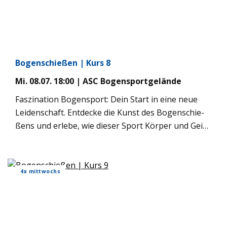
Bogen­schie­ßen | Kurs 8
Mi. 08.07. 18:00 | ASC Bogen­sport­ge­lände
Fas­zi­na­tion Bogen­sport: Dein Start in eine neue
Lei­den­schaft. Ent­de­cke die Kunst des Bogen­schie­
ßens und erlebe, wie die­ser Sport Kör­per und Geist
in Ein­klang bringt. Unsere Anfän­ger­kurse rich­ten
sich an alle Inter­es­sier­ten ab 9 Jah­ren – egal ob
Ein­zel­per­son, Paare oder Fami­lien, die den Bogen­
4x mitt­wochs
sport ernst­haft ken­nen­ler­nen möch­ten. In einer
pro­fes­sio­nel­len und siche­ren Umge­bung ver­mit­
teln wir dir nicht nur die Freude am Tref­fen, son­
dern auch die men­tale Stärke, Ruhe und Kon­zen­tra­