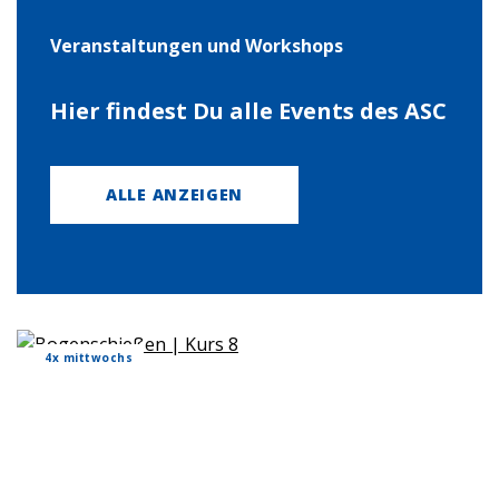
Ver­an­stal­tun­gen und Work­shops
Hier fin­dest Du alle Events des ASC
ALLE ANZEIGEN
4x mitt­wochs