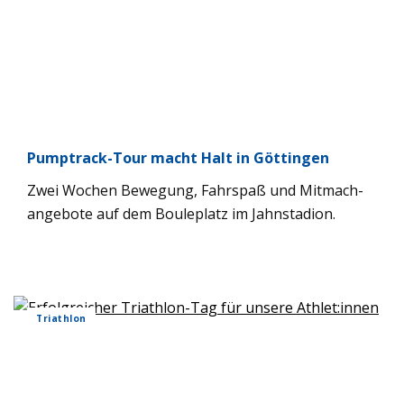
Pump­track-Tour macht Halt in Göt­tin­gen
Zwei Wochen Bewe­gung, Fahr­spaß und Mit­ma­ch­
an­ge­bote auf dem Boule­platz im Jahn­sta­dion.
Tri­ath­lon