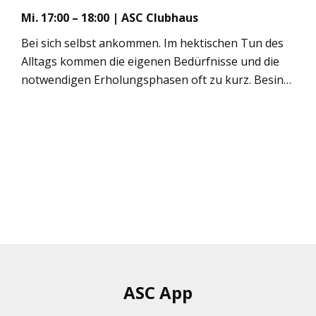
Mi. 17:00 – 18:00 | ASC Club­haus
Bei sich selbst ankom­men. Im hek­ti­schen Tun des
All­tags kom­men die eige­nen Bedürf­nisse und die
not­wen­di­gen Erho­lungs­pha­sen oft zu kurz. Besin­
nung auf das Wesent­li­che, bei sich selbst ankom­
men, ein­fach sein – die­ser Kurs unter­stützt dabei!
Span­nung und Ent­span­nung als Gegen­pole erle­
ben, den eige­nen Kör­per bewuss­ter wahr­neh­men –
dies ist eine wert­volle Erfah­rung und kann Ent­las­
tung für den All­tag bedeu­ten. Unter Ein­satz ver­
schie­de­ner Atem­übun­gen, ent­span­nen­den Bewe­
gungs­ele­men­ten und klei­nen medi­ta­ti­ven Ein­hei­ten
rücken Sor­gen und Stress für einen Moment in den
Hin­ter­grund. Kleine, bewusste Aus­zei­ten machen
den Unter­schied!
ASC App