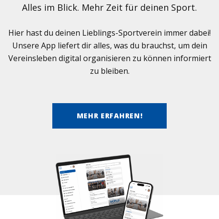
Alles im Blick. Mehr Zeit für dei­nen Sport.
Hier hast du dei­nen Lieb­lings-Sport­ver­ein immer dabei!
Unsere App lie­fert dir alles, was du brauchst, um dein
Ver­eins­le­ben digi­tal orga­ni­sie­ren zu kön­nen infor­miert
zu blei­ben.
MEHR ERFAHREN!