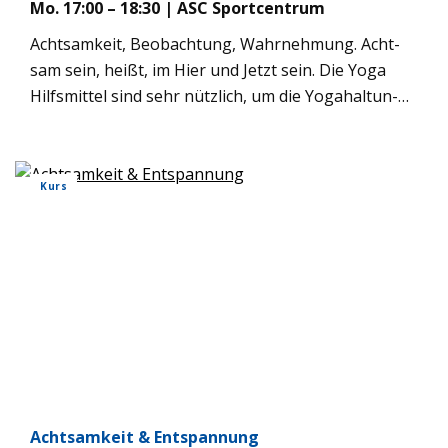
Mo. 17:00 – 18:30 | ASC Sport­cen­trum
Acht­sam­keit, Beob­ach­tung, Wahr­neh­mung. Acht­
sam sein, heißt, im Hier und Jetzt sein. Die Yoga
Hilfs­mit­tel sind sehr nütz­lich, um die Yoga­hal­tun­
gen (Asa­nas) indi­vi­du­ell erle­ben zu kön­nen. Sie
ermög­li­chen, bewusst und acht­sam in jede Bewe­
gung hin­zu­spü­ren, um sich zu erken­nen. Dem Kör­
Kurs
per Unter­stüt­zung zu geben für Auf­rich­tung, Klar­
heit und mühe­lo­ses Ver­wei­len in den Asa­nas, ist
etwas sehr Wich­ti­ges. “Die Asa­nas sind für die Men­
schen gedacht und nicht die Men­schen für die Asa­
nas.”
Acht­sam­keit & Ent­span­nung