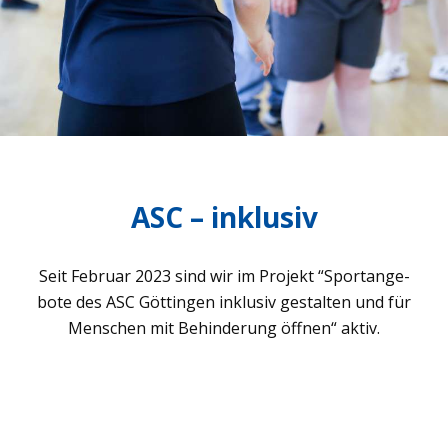
ASC – inklusiv
Seit Februar 2023 sind wir im Pro­jekt “Sport­an­ge­
bote des ASC Göt­tin­gen inklu­siv gestal­ten und für
Men­schen mit Behin­de­rung öff­nen“ aktiv.