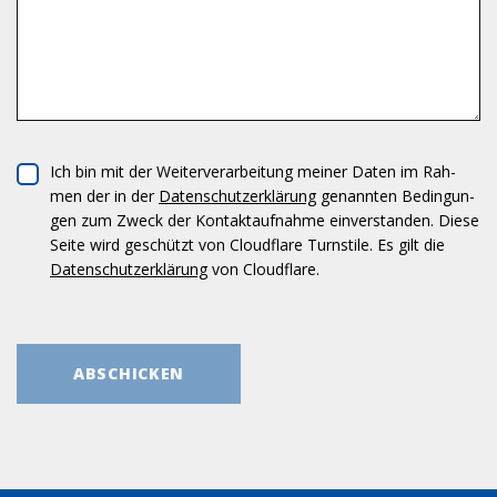
Ich bin mit der Wei­ter­ver­ar­bei­tung mei­ner Daten im Rah­
men der in der
Daten­schutz­er­klä­rung
genann­ten Bedin­gun­
gen zum Zweck der Kon­takt­auf­nahme ein­ver­stan­den. Diese
Seite wird geschützt von Cloud­flare Turn­stile. Es gilt die
Daten­schutz­er­klä­rung
von Cloud­flare.