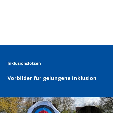
Inklu­si­ons­lot­sen
Vor­bil­der für gelun­gene Inklu­sion