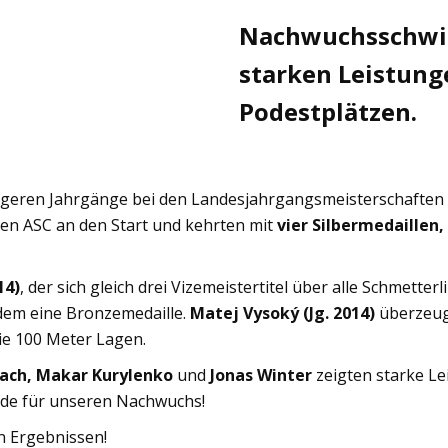
Nachwuchsschwi
starken Leistung
Podestplätzen.
eren Jahrgänge bei den Landesjahrgangsmeisterschaften
en ASC an den Start und kehrten mit
vier Silbermedaillen
14)
, der sich gleich drei Vizemeistertitel über alle Schmett
dem eine Bronzemedaille.
Matej Vysoký (Jg. 2014)
überzeugt
ie 100 Meter Lagen.
ach, Makar Kurylenko
und
Jonas Winter
zeigten starke Le
nde für unseren Nachwuchs!
n Ergebnissen!