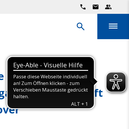
e
gangsmeisterschaft
over