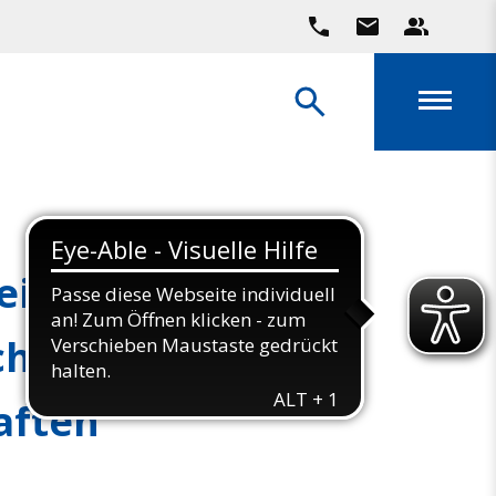
eiten bei den
chen
aften