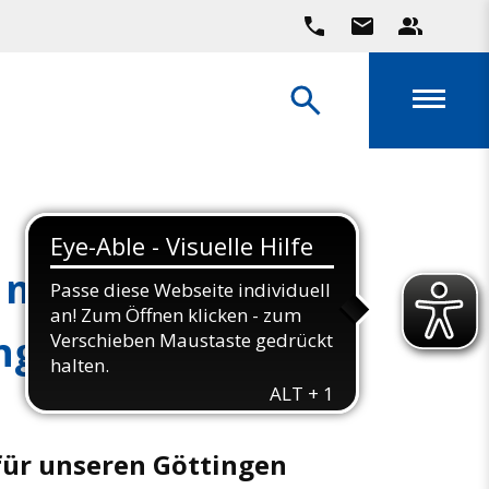
t mit uns in deine
ng!
 für unseren Göttingen