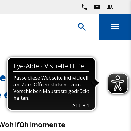
 Gutscheine jetzt
 erhältlich
 Wohlfühlmomente