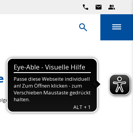
e 26/27
folgenden Terminen statt: