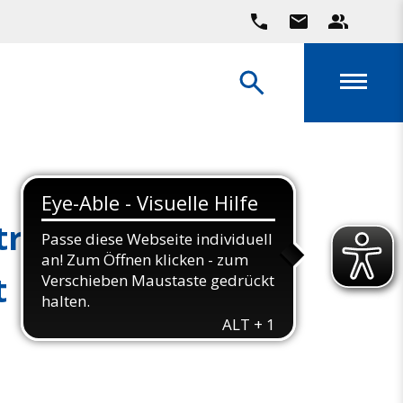
raining |
t