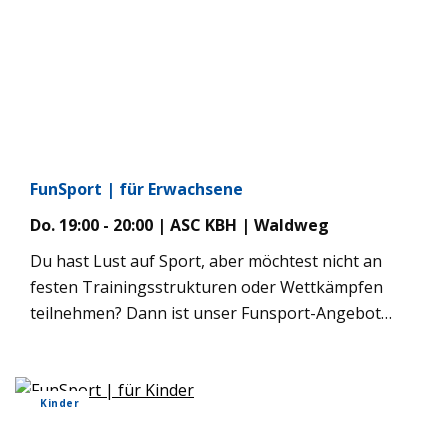
FunSport | für Erwachsene
Do. 19:00 - 20:00 | ASC KBH | Waldweg
Du hast Lust auf Sport, aber möchtest nicht an
festen Trainingsstrukturen oder Wettkämpfen
teilnehmen? Dann ist unser Funsport-Angebot
genau das Richtige für dich! Hier steht der Spaß an
der Bewegung im Mittelpunkt. Gemeinsam
probieren wir verschiedene Sportarten und Spiele
Kinder
aus – ganz ohne Leistungsdruck, einfach just for
fun! Die Teilnehmer:innen entscheiden gemeinsam,