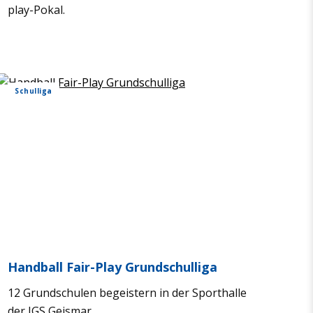
play-Pokal.
Schul­liga
Hand­ball Fair-Play Grund­schul­liga
12 Grund­schu­len begeis­tern in der Sport­halle
der IGS Geis­mar