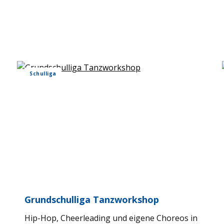
Schul­liga
Grund­schul­liga Tanz­work­shop
Hip-Hop, Cheer­lea­ding und eigene Cho­reos in