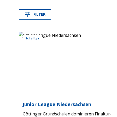
FIL­TER
Schul­liga
Junior League Nie­der­sach­sen
Göt­tin­ger Grund­schu­len domi­nie­ren Final­tur­