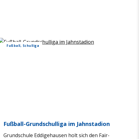
Fuß­ball, Schul­liga
Fuß­ball-Grund­schul­liga im Jahn­sta­dion
Grund­schule Eddi­ge­hau­sen holt sich den Fair­