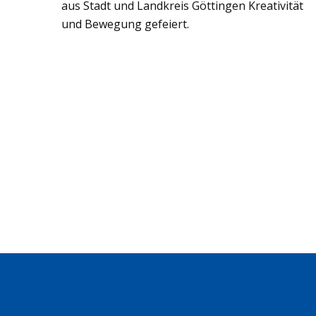
aus Stadt und Land­kreis Göt­tin­gen Krea­ti­vi­tät
und Bewe­gung gefei­ert.