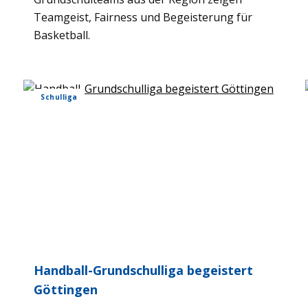
Team­geist, Fair­ness und Begeis­te­rung für
Bas­ket­ball.
Schul­liga
Hand­ball-Grund­schul­liga begeis­tert
Göt­tin­gen