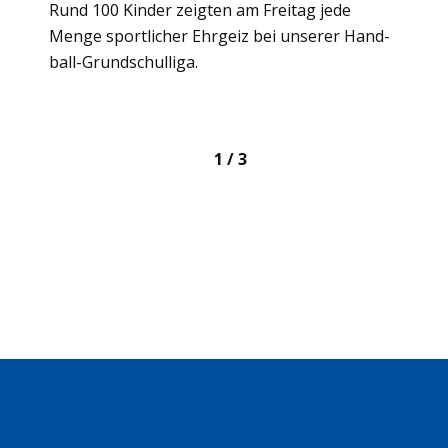
Rund 100 Kin­der zeig­ten am Frei­tag jede
Menge sport­li­cher Ehr­geiz bei unse­rer Hand­
ball-Grund­schul­liga.
1 / 3