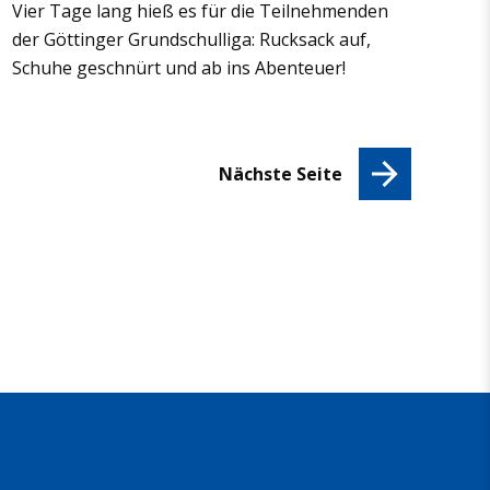
Vier Tage lang hieß es für die Teil­neh­men­den
der Göt­tin­ger Grund­schul­liga: Ruck­sack auf,
Schuhe geschnürt und ab ins Aben­teuer!
Nächste Seite