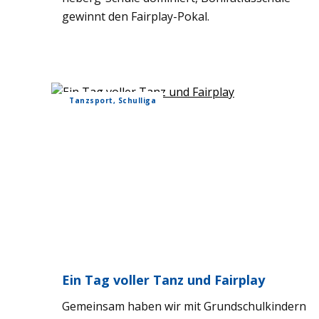
gewinnt den Fair­play-Pokal.
Tanz­sport, Schul­liga
Ein Tag vol­ler Tanz und Fair­play
Gemein­sam haben wir mit Grund­schul­kin­dern