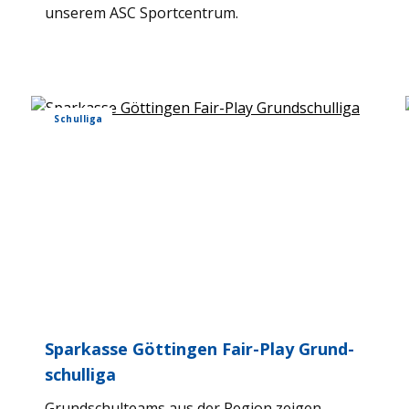
unse­rem ASC Sport­cen­trum.
Schul­liga
Spar­kasse Göt­tin­gen Fair-Play Grund­
schul­liga
Grund­schul­teams aus der Region zei­gen