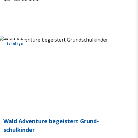
Schul­liga
Wald Adven­ture begeis­tert Grund­
schul­kin­der