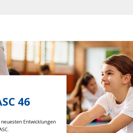
SC 46
neu­es­ten Ent­wick­lun­gen
ASC.