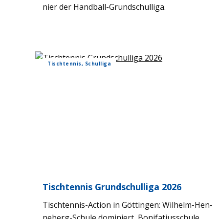
nier der Hand­ball-Grund­schul­liga.
Tisch­ten­nis, Schul­liga
Tisch­ten­nis Grund­schul­liga 2026
Tisch­ten­nis-Action in Göt­tin­gen: Wil­helm-Hen­
ne­berg-Schule domi­niert, Boni­fa­ti­us­schule