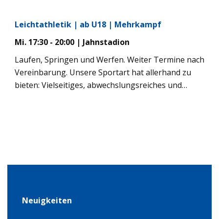
messen. Interesse? Melde Dich gerne bei Ilse
Bannenberg.
Leichtathletik | ab U18 | Mehrkampf
Mi. 17:30 - 20:00 | Jahnstadion
Laufen, Springen und Werfen. Weiter Termine nach
Vereinbarung. Unsere Sportart hat allerhand zu
bieten: Vielseitiges, abwechslungsreiches und
zielgerichtetes Training zusammen mit Freunden in
alters- und leistungshomogenen Gruppen macht
Spaß und entwickelt sowohl konditionelle wie auch
koordinative und technische Fertigkeiten. Als –
durchaus gewünschte – Folge gestärkter
Leistungsfähigkeit und positiven
Körperempfindens entsteht häufig der Wunsch,
sich im Wettbewerb mit anderen zu messen.
Interesse? Melde Dich gerne telefonisch bei Ilse
Neuigkeiten
Bannenberg