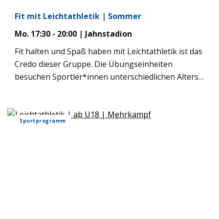
Fit mit Leichtathletik | Sommer
Mo. 17:30 - 20:00 | Jahnstadion
Fit halten und Spaß haben mit Leichtathletik ist das
Credo dieser Gruppe. Die Übungseinheiten
besuchen Sportler*innen unterschiedlichen Alters.
Sie beinhalten alles, was die große Disziplinen-
Vielfalt zu bieten hat. Wir sind immer mit Ehrgeiz
und viel Freude bei der Sache, nehmen aber auch
Sportprogramm
Rücksicht auf unsere Wehwehchen. Einmal im Jahr
stellen wir uns den Anforderungen des Deutschen
Sportabzeichens. Darüber hinaus steht es natürlich
jedem Mitglied unserer Gruppe frei, auch an
Wettkämpfen teilzunehmen. Als – durchaus
gewünschte – Folge gestärkter Leistungsfähigkeit
und positiven Körperempfindens entsteht häufig
der Wunsch, sich im Wettbewerb mit anderen zu