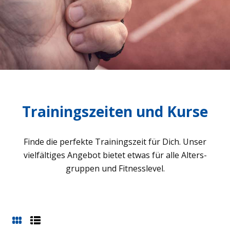
Trainingszeiten und Kurse
Finde die per­fekte Trai­nings­zeit für Dich. Unser
viel­fäl­ti­ges Ange­bot bie­tet etwas für alle Alters­
grup­pen und Fit­ness­le­vel.