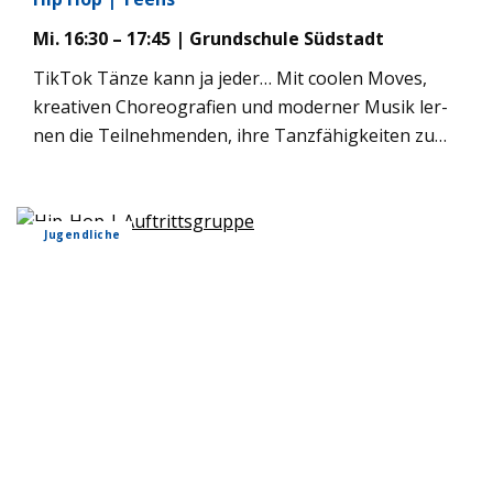
Mi. 16:30 – 17:45 | Grund­schule Süd­stadt
Tik­Tok Tänze kann ja jeder… Mit coo­len Moves,
krea­ti­ven Cho­reo­gra­fien und moder­ner Musik ler­
nen die Teil­neh­men­den, ihre Tanz­fä­hig­kei­ten zu
ver­bes­sern und ihren indi­vi­du­el­len Aus­druck zu
ent­fal­ten. Kommt vor­bei und macht mit!
Jugend­li­che