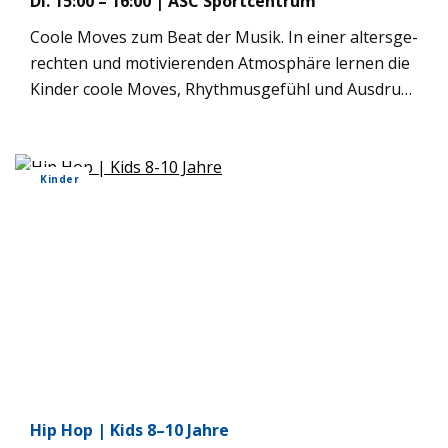
Di. 15:00 – 16:00 | ASC Sport­cen­trum
Coole Moves zum Beat der Musik. In einer alters­ge­
rech­ten und moti­vie­ren­den Atmo­sphäre ler­nen die
Kin­der coole Moves, Rhyth­mus­ge­fühl und Aus­druck
und erle­ben jede Menge Spaß beim Tan­zen.
Kin­der
Hip Hop | Kids 8–10 Jahre