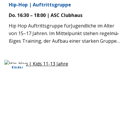
Hip-Hop | Auf­tritts­gruppe
Do. 16:30 – 18:00 | ASC Club­haus
Hip Hop Auf­tritts­gruppe für­Ju­gend­li­che im Alter
von 15–17 Jah­ren. Im Mit­tel­punkt ste­hen regel­mä­
ßi­ges Trai­ning, der Auf­bau einer star­ken Grup­pen­
dy­na­mik, sowie das Erar­bei­ten moder­ner Cho­reo­
gra­fien. Die Gruppe wird künf­tig bei Auf­trit­ten ver­
tre­ten sein und auf die Teil­nahme an Con­test und
Kin­der
Meis­ter­schaf­ten hin­ar­bei­ten. Tän­ze­ri­sche Vor­er­
fah­rung ist will­kom­men, aber keine Vor­aus­set­zung.
Anmel­dung erfolgt wie gehabt über die App. Für
eine Anmel­dung zum Schnup­pern bitte im Club­
haus anru­fen: Tel. 5174645