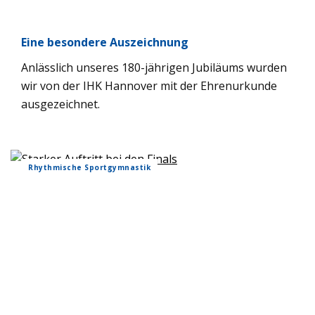
Eine beson­dere Aus­zeich­nung
Anläss­lich unse­res 180-jäh­ri­gen Jubi­lä­ums wur­den
wir von der IHK Han­no­ver mit der Ehren­ur­kunde
aus­ge­zeich­net.
Rhyth­mi­sche Sport­gym­nas­tik