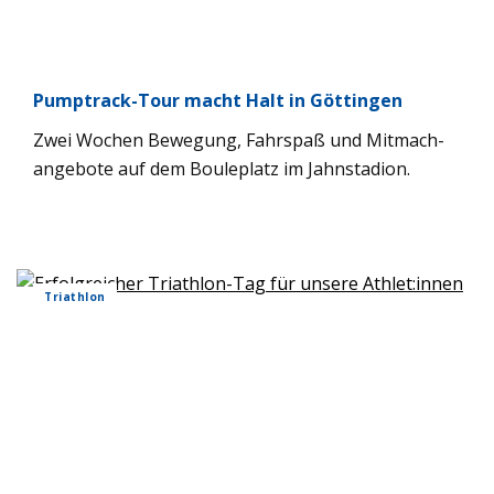
Pump­track-Tour macht Halt in Göt­tin­gen
Zwei Wochen Bewe­gung, Fahr­spaß und Mit­ma­ch­
an­ge­bote auf dem Boule­platz im Jahn­sta­dion.
Tri­ath­lon