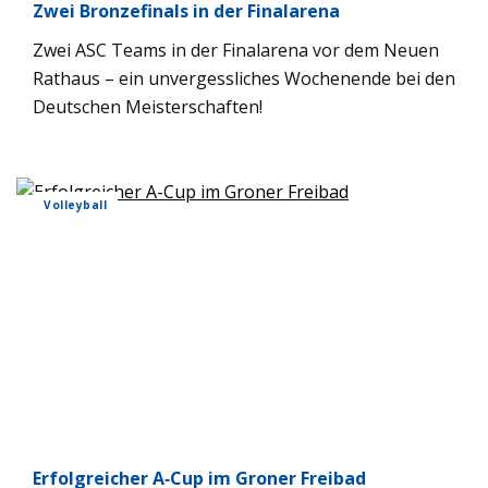
Zwei Bron­ze­fi­nals in der Final­arena
Zwei ASC Teams in der Final­arena vor dem Neuen
Rat­haus – ein unver­gess­li­ches Wochen­ende bei den
Deut­schen Meis­ter­schaf­ten!
Vol­ley­ball
Erfolg­rei­cher A‑Cup im Gro­ner Frei­bad