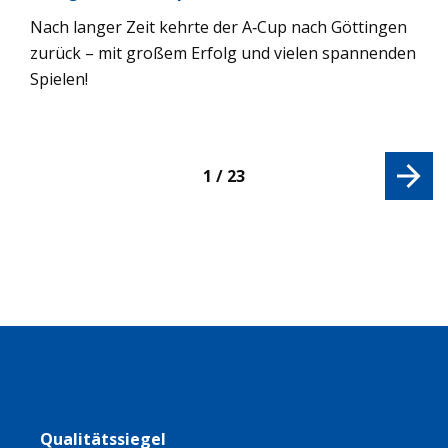
Nach lan­ger Zeit kehrte der A‑Cup nach Göt­tin­gen
zurück – mit gro­ßem Erfolg und vie­len span­nen­den
Spie­len!
1 / 23
Qualitätssiegel