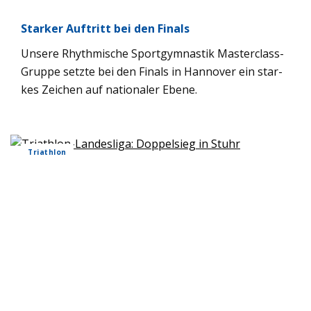
Star­ker Auf­tritt bei den Finals
Unsere Rhyth­mi­sche Sport­gym­nas­tik Mas­ter­class-
Gruppe setzte bei den Finals in Han­no­ver ein star­
kes Zei­chen auf natio­na­ler Ebene.
Tri­ath­lon