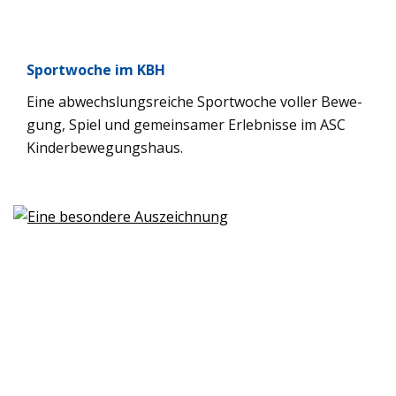
Sport­wo­che im KBH
Eine abwechs­lungs­rei­che Sport­wo­che vol­ler Bewe­
gung, Spiel und gemein­sa­mer Erleb­nisse im ASC
Kin­der­be­we­gungs­haus.