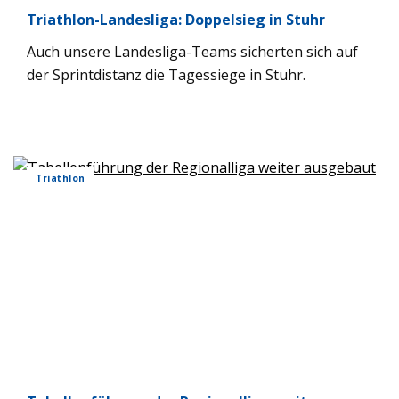
Tri­ath­lon-Lan­des­liga: Dop­pel­sieg in Stuhr
Auch unsere Lan­des­liga-Teams sicher­ten sich auf
der Sprint­di­stanz die Tages­siege in Stuhr.
Tri­ath­lon