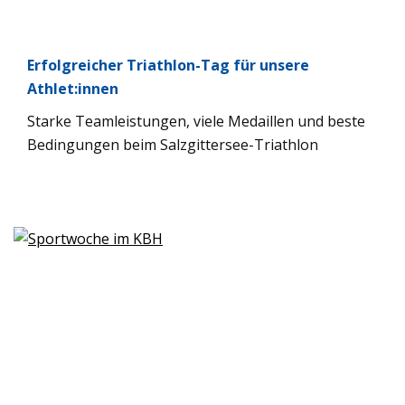
Erfolg­rei­cher Tri­ath­lon-Tag für unsere
Athlet:innen
Starke Team­leis­tun­gen, viele Medail­len und beste
Bedin­gun­gen beim Salz­git­ter­see-Tri­ath­lon