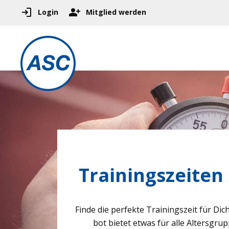
Login
Mitglied werden
Trainingszeiten
Finde die per­fekte Trai­nings­zeit für Dich
bot bie­tet etwas für alle Alters­grup­