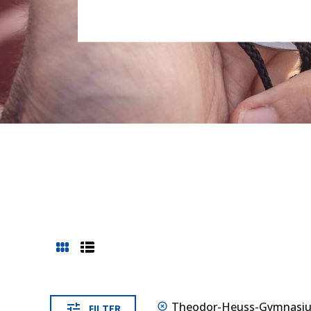
Theo­dor-Heuss-Gym­na­si
FIL­TER