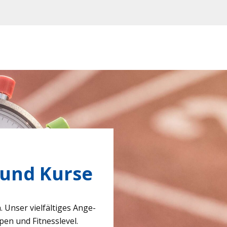
 und Kurse
. Unser viel­fäl­ti­ges Ange­
pen und Fit­ness­le­vel.