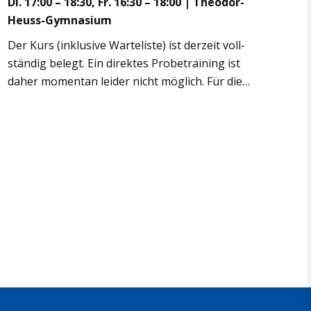
Di. 17:00 – 18:30, Fr. 16:30 – 18:00 | Theo­dor-
Heuss-Gym­na­sium
Der Kurs (inklu­sive War­te­liste) ist der­zeit voll­
stän­dig belegt. Ein direk­tes Pro­be­trai­ning ist
daher momen­tan lei­der nicht mög­lich. Für die
War­te­liste bitte eine E‑Mail mit Namen, Alter
und Vor­er­fah­rung schrei­ben. Sobald wie­der
Plätze frei wer­den, infor­mie­ren wir Euch hier
auf der Web­site.