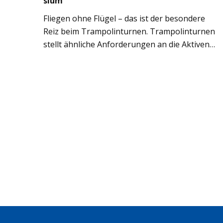
sium
Flie­gen ohne Flü­gel – das ist der beson­dere
Reiz beim Tram­po­lin­tur­nen. Tram­po­lin­tur­nen
stellt ähn­li­che Anfor­de­run­gen an die Akti­ven
wie die klas­si­schen Turn­ge­räte. Um sich sicher
auf dem Tuch zu bewe­gen, muss die Kör­per­
span­nung und Ori­en­tie­rung trai­niert wer­den.
Für den Wett­kampf­sport ist die Kör­per­hal­tung
von beson­de­rer Bedeu­tung. Dann ent­ste­hen
aus der Kom­bi­na­tion von ver­schie­de­nen
Grund­lan­dungs­ar­ten, Salti und Schrau­ben
viele her­aus­for­dernde Übungs­va­ria­tio­nen.
Anfra­gen und Anmel­dun­gen über:
turnen@asc46.de