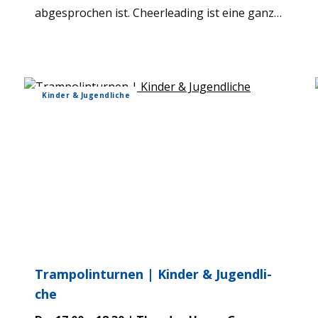
abge­spro­chen ist. Cheer­lea­ding ist eine ganz
beson­dere Sport­art für Män­ner und Frauen.
Anfeu­ern und mit Pom Poms wedeln?! Nein! Im
Cheer­lea­ding ver­ei­nen sich Ele­mente aus
Boden­tur­nen, Akro­ba­tik, Tanz und all­ge­mei­
Kin­der & Jugend­li­che
ner Fit­ness. Wich­tige Attri­bute die­ser Sport­art
sind vor allem Ath­le­tik und Koora­di­na­tion in
Kom­bi­na­tion mit Atti­tüde und Aus­strah­lung.
Für alle Inter­es­sier­ten kann ein Pro­be­trai­ning
per E‑Mail ver­ein­bart wer­den.
Tram­po­lin­tur­nen | Kin­der & Jugend­li­
che