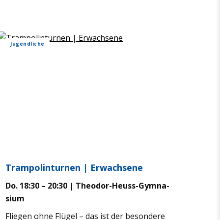
Jugend­li­che
Tram­po­lin­tur­nen | Erwach­sene
Do. 18:30 – 20:30 | Theo­dor-Heuss-Gym­na­
sium
Flie­gen ohne Flü­gel – das ist der beson­dere