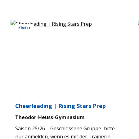
Kin­der
Cheer­lea­ding | Rising Stars Prep
Theo­dor-Heuss-Gym­na­sium
Sai­son 25/26 – Geschlos­sene Gruppe ‑bitte
nur anmel­den, wenn es mit der Trai­ne­rin