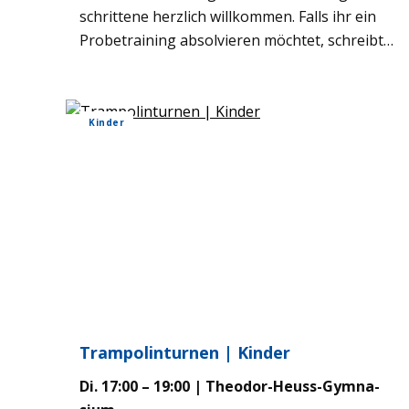
schrit­tene herz­lich will­kom­men. Falls ihr ein
Pro­be­trai­ning absol­vie­ren möch­tet, schreibt
uns gerne eine E‑Mail an
badminton@asc46.de. Beim Bad­min­ton ver­su­
chen die Spie­ler, den Ball so über ein Netz zu
Kin­der
schla­gen, dass die Gegen­seite ihn nicht den
Regeln ent­spre­chend zurück­schla­gen kann. Es
kann sowohl von zwei Spie­lern als Ein­zel, als
auch von vier Spie­lern als Dop­pel oder Mixed
gespielt wer­den. Die Teil­neh­mer­an­zahl ist auf
16 Plätze begrenzt.
Tram­po­lin­tur­nen | Kin­der
Di. 17:00 – 19:00 | Theo­dor-Heuss-Gym­na­