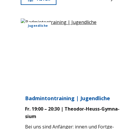
Jugend­li­che
Bad­min­ton­trai­ning | Jugend­li­che
Fr. 19:00 – 20:30 | Theo­dor-Heuss-Gym­na­
sium
Bei uns sind Anfän­ger: innen und Fort­ge­