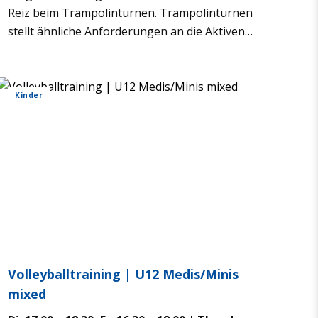
Reiz beim Tram­po­lin­tur­nen. Tram­po­lin­tur­nen
stellt ähn­li­che Anfor­de­run­gen an die Akti­ven
wie die klas­si­schen Turn­ge­räte. Um sich sicher
auf dem Tuch zu bewe­gen, muss die Kör­per­
span­nung und Ori­en­tie­rung trai­niert wer­den.
Kin­der
Für den Wett­kampf­sport ist die Kör­per­hal­tung
von beson­de­rer Bedeu­tung. Dann ent­ste­hen
aus der Kom­bi­na­tion von ver­schie­de­nen
Grund­lan­dungs­ar­ten, Salti und Schrau­ben
viele her­aus­for­dernde Übungs­va­ria­tio­nen.
Anfra­gen und Anmel­dun­gen über:
turnen@asc46.de
Vol­ley­ball­trai­ning | U12 Medis/Minis
mixed