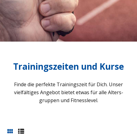
Trainingszeiten und Kurse
Finde die per­fekte Trai­nings­zeit für Dich. Unser
viel­fäl­ti­ges Ange­bot bie­tet etwas für alle Alters­
grup­pen und Fit­ness­le­vel.