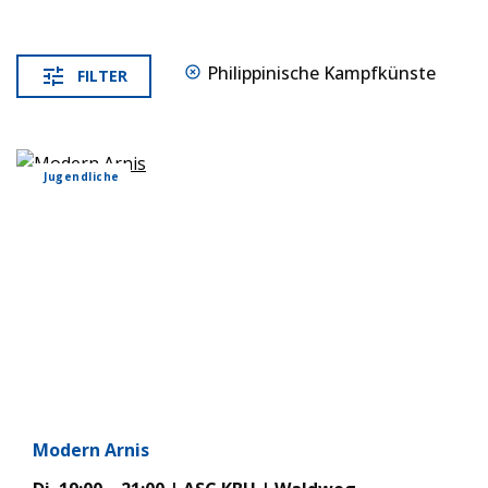
Phil­ip­pi­ni­sche Kampf­künste
FIL­TER
Jugend­li­che
Modern Arnis