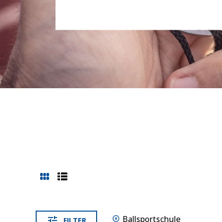
Ball­sport­schule
FIL­TER