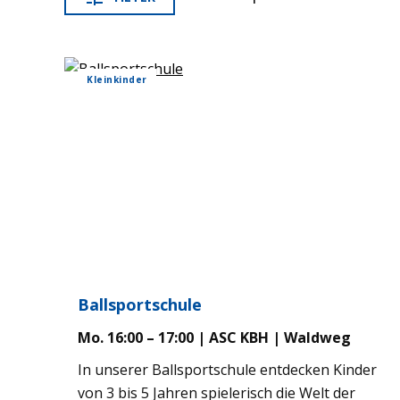
Klein­kin­der
Ball­sport­schule
Mo. 16:00 – 17:00 | ASC KBH | Wald­weg
In unse­rer Ball­sport­schule ent­de­cken Kin­der
von 3 bis 5 Jah­ren spie­le­risch die Welt der