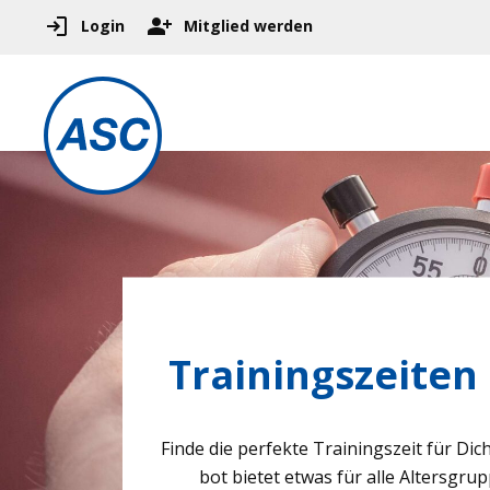
Login
Mitglied werden
Trainingszeiten
Finde die per­fekte Trai­nings­zeit für Dich
bot bie­tet etwas für alle Alters­grup­