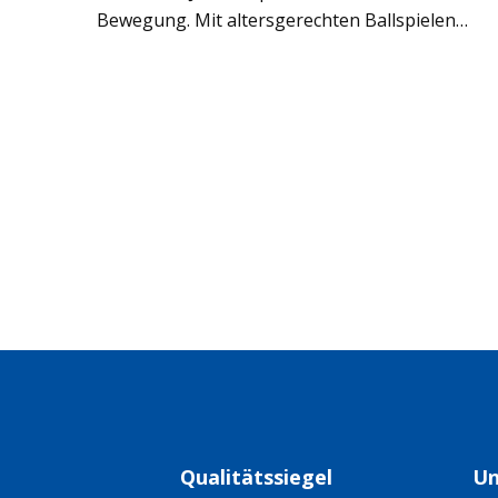
Bewe­gung. Mit alters­ge­rech­ten Ball­spie­len
und Bewe­gungs­land­schaf­ten för­dern wir
Moto­rik, Koor­di­na­tion und soziale Fähig­kei­
ten. Im Mit­tel­punkt ste­hen Spaß, gemein­sa­
mes Spie­len und erste posi­tive Spor­t­er­fah­run­
gen – ganz ohne Leis­tungs­druck. Immer ab
don­ners­tags neu aus­wäh­len!
Qualitätssiegel
Un