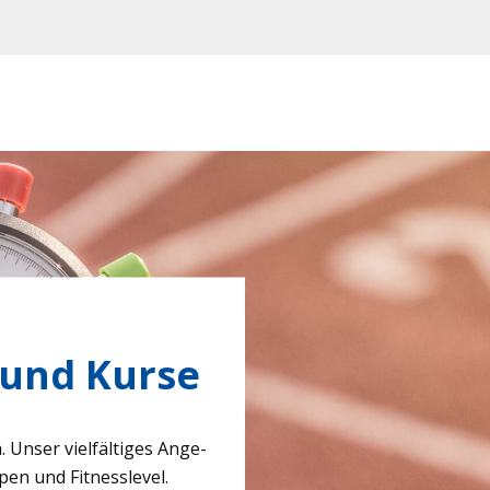
 und Kurse
. Unser viel­fäl­ti­ges Ange­
pen und Fit­ness­le­vel.