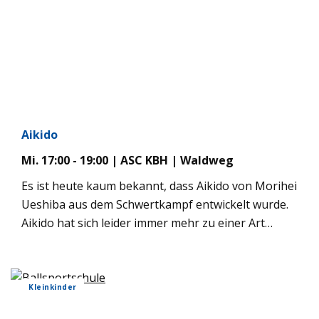
Aikido
Mi. 17:00 - 19:00 | ASC KBH | Waldweg
Es ist heute kaum bekannt, dass Aikido von Morihei
Ueshiba aus dem Schwertkampf entwickelt wurde.
Aikido hat sich leider immer mehr zu einer Art
gymnastischer Übung oder Tanz verwandelt und
wird somit nicht ernst genommen; zur
Selbstverteidigung hält man es für ungeeignet.
Kleinkinder
Nishio Aikido zeigt, dass Aikido als eine ernsthafte
Kampfkunst dargestellt werden kann, die sie in