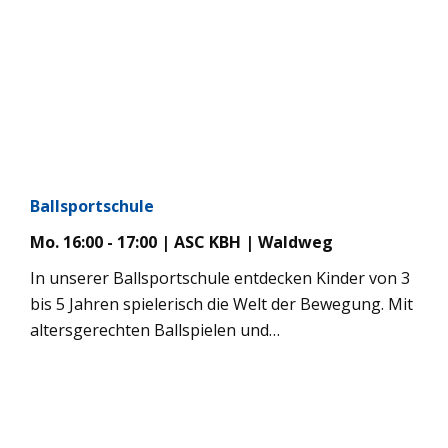
Wahrheit auch ist. Dazu ist es nötig, den
Zusammenhang zwischen den Techniken des
Aikido und den zu Grunde liegenden
Schwertkampftechniken zu kennen. Nach diesen
Prinzipien ist unser Training auch aufgebaut. Ein
Probetraining ist jederzeit möglich.
Ballsportschule
Mo. 16:00 - 17:00 | ASC KBH | Waldweg
In unserer Ballsportschule entdecken Kinder von 3
bis 5 Jahren spielerisch die Welt der Bewegung. Mit
altersgerechten Ballspielen und
Bewegungslandschaften fördern wir Motorik,
Koordination und soziale Fähigkeiten. Im
Mittelpunkt stehen Spaß, gemeinsames Spielen
und erste positive Sporterfahrungen – ganz ohne